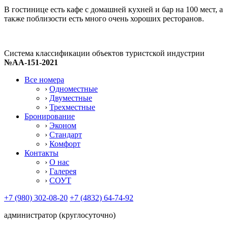
В гостинице есть кафе с домашней кухней и бар на 100 мест, а
также поблизости есть много очень хороших ресторанов.
Система классификации объектов туристской индустрии
№АА-151-2021
Все номера
›
Одноместные
›
Двуместные
›
Трехместные
Бронирование
›
Эконом
›
Стандарт
›
Комфорт
Контакты
›
О нас
›
Галерея
›
СОУТ
+7 (980) 302-08-20
+7 (4832) 64-74-92
администратор (круглосуточно)